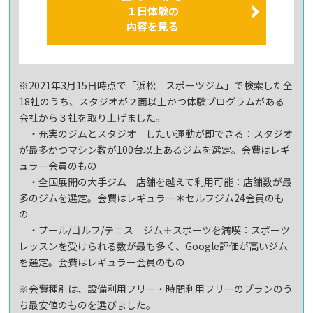
１日体験の
内容を見る
※2021年3月15日時点で「浜松 スポーツジム」で検索した全
18社のうち、スタジオが２面以上かつ体験プログラムがある
会社から３社を取り上げました。
・充実のジムとスタジオ したい運動が即できる：スタジオ
が最多かつマシン数が100台以上あるジムを選定。会費はレギ
ュラー会員のもの
・全国展開の大手ジム 店舗を越えて利用可能：店舗数が最
多のジムを選定。会費はレギュラー＊セルフジム24会員のも
の
・プール/ゴルフ/テニス ジム＋スポーツを満喫：スポーツ
レッスンを受けられる数が最も多く、Google評価が高いジム
を選定。会費はレギュラー会員のもの
※会費種別は、設備利用フリー・時間利用フリーのプランのう
ち最安値のものを選びました。