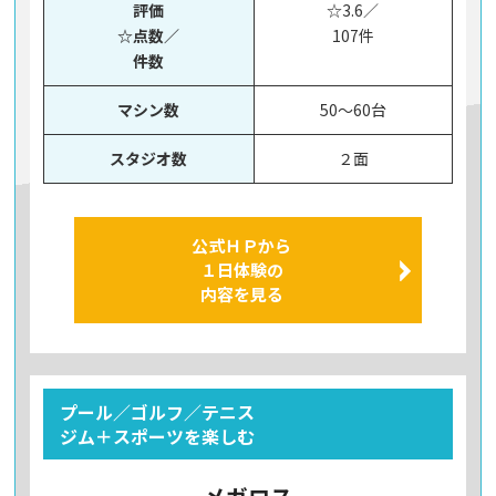
評価
☆3.6／
☆点数／
107件
件数
マシン数
50～60台
スタジオ数
２面
公式ＨＰから
１日体験の
内容を見る
プール／ゴルフ／テニス
ジム＋スポーツを楽しむ