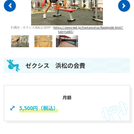
tml?
引用元：ゼクシス浜松公式HP（
https://zexis-net.jp/hamamatsu/floorguide.html?
引
tab=tab01
）
ゼクシス 浜松の会費
月額
5,500円（税込）