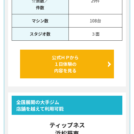
☆点数／
29件
件数
マシン数
108台
スタジオ数
３面
公式ＨＰから
１日体験の
内容を見る
全国展開の大手ジム
店舗を越えて利用可能
ティップネス
浜松葵東